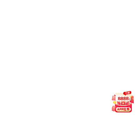
总结：
CBA第34轮本土最佳球员评选结果揭晓，无疑为我们
呈现了一场视觉盛宴。从个人技术到团队配合，再到
战术执行以及未来潜力，每一个方面都彰显出中国篮
球日益增强的发展态势。这不仅反映出运动员们辛勤
汗水背后的努力，也标志着新时代中国篮球正在崭露
头角，与国际接轨迈出了坚实一步。
今后，希望所有参赛者继续保持这种积极态度，不断
突破自我，共同推动中国篮球事业更上一层楼。相信
随着各类人才不断涌现，中国篮球必将在国际舞台上
占据越来越重要的位置，为广大观众带来更多精彩瞬
间！