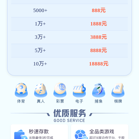
某些球员凭借精准的投射命中率，为球队贡献了大量
得分。例如，一位年轻后卫在此役中三分命中率高达
70%，成为球队获胜的重要功臣。他不仅能够迅速找
到投篮机会，还能够利用灵活的脚步突破防线，为队
友创造得分空间。
除了得分能力，其他一些球员在防守端也展现出了卓
越的技巧。有一名内线球员以其强大的身体素质和敏
锐的判断能力，在篮下形成了一道不可逾越的屏障。
他不仅封盖对手投篮，还频频抢下关键篮板，为球队
稳住了局势。这种全能型选手无疑给球队提供了更多
战术选择，让教练组可以更灵活地布置战术。
总而言之，本轮比赛中各位选手通过自身技能不断提
升，不仅提高了个人数据，也有效推动了整个联赛水