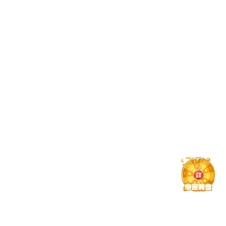
状况，提高胜算几率。
同时，一些年轻教练则敢于尝试新颖战术，他们依靠
灵活快速的小范围传导，将传统打法与现代篮球理念
结合起来。这种创新思维让人耳目一新，也为传统强
队带来了不小压力。这种双向驱动促进着整个联赛的
发展，为我们带来了更多精彩瞬间。
Total, 战术执行能力已经成为决定比赛结果的重要因
素之一。在这场激烈竞争中，各支球队通过科学合理
安排展开较量，不断推进CBA整体水平向前发展。
4、未来发展潜力巨大
CBA第34轮虽然已落幕，但许多年轻球员却展现出了
巨大的发展潜力。他们在面对压力时冷静应对，并能