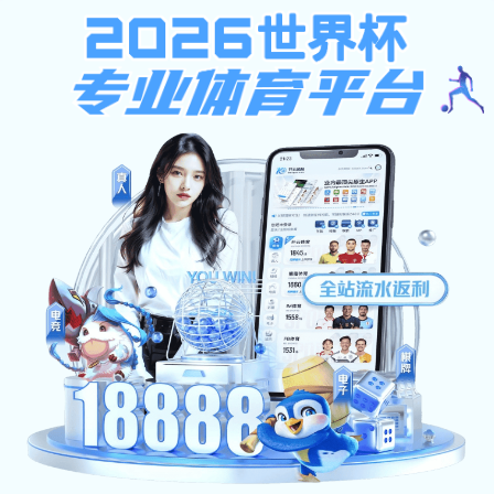
注册入口
6686体育首页
APP与网页版入
口｜畅享全球体育赛事与数据
服务
欢迎访问
6686体育首页
，提供全面覆盖足球、
篮球、电竞等项目的赛事资讯与数据内容， 支
持
APP下载
与
网页使用
，每日同步更新千场比
赛，聚焦热门体育内容， 助您轻松获取赛事动
态，掌握比赛节奏。